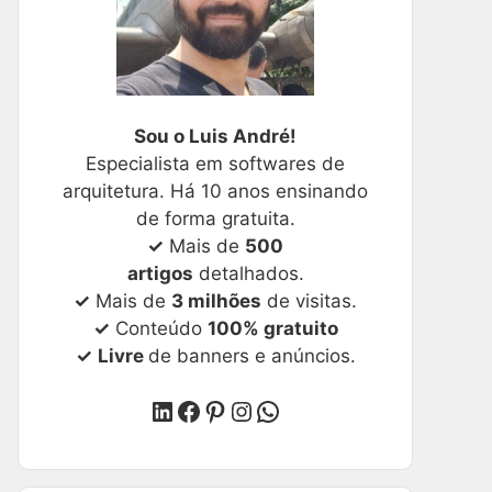
Sou o Luis André!
Especialista em softwares de
arquitetura. Há 10 anos ensinando
de forma gratuita.
✓
Mais de
500
artigos
detalhados.
✓
Mais de
3 milhões
de visitas.
✓
Conteúdo
100% gratuito
✓
Livre
de banners e anúncios.
LinkedIn
Facebook
Pinterest
Instagram
WhatsApp