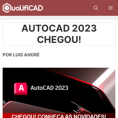
Pular
M
para
o
conteúdo
AUTOCAD 2023
CHEGOU!
POR
LUIS ANDRÉ