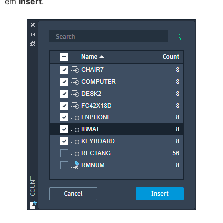
em
Insert
.