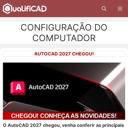
Pular
M
para
o
conteúdo
CONFIGURAÇÃO DO
COMPUTADOR
AUTOCAD 2027 CHEGOU!
O AutoCAD 2027 chegou, venha conferir as principais