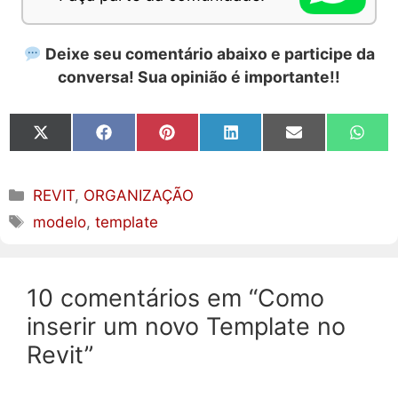
Deixe seu comentário abaixo e participe da
conversa! Sua opinião é importante!!
Share
Share
Share
Share
Share
Share
on
on
on
on
on
on
X
Facebook
Pinterest
LinkedIn
Email
What
(Twitter)
Categorias
REVIT
,
ORGANIZAÇÃO
Tags
modelo
,
template
10 comentários em “Como
inserir um novo Template no
Revit”