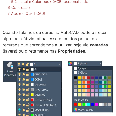
5.2
Instalar Color book (ACB) personalizado
6
Conclusão
7
Apoie o QualifiCAD!
Quando falamos de cores no AutoCAD pode parecer
algo meio óbvio, afinal esse é um dos primeiros
recursos que aprendemos a utilizar, seja via
camadas
(layers) ou diretamente nas
Propriedades
.