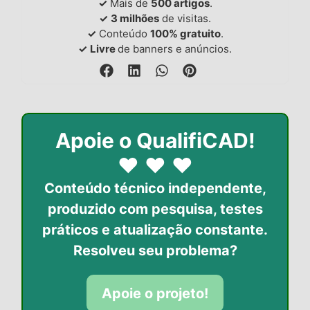
✓
Mais de
500 artigos
.
✓
3 milhões
de visitas.
✓
Conteúdo
100% gratuito
.
✓
Livre
de banners e anúncios.
Apoie o QualifiCAD!
♥
♥
♥
Conteúdo técnico independente,
produzido com pesquisa, testes
práticos
e atualização constante.
Resolveu seu problema?
Apoie o projeto!