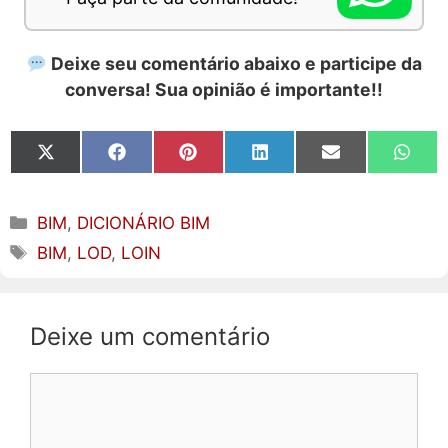
Deixe seu comentário abaixo e participe da
conversa! Sua opinião é importante!!
Share
Share
Share
Share
Share
Share
on
on
on
on
on
on
X
Facebook
Pinterest
LinkedIn
Email
What
(Twitter)
Categorias
BIM
,
DICIONÁRIO BIM
Tags
BIM
,
LOD
,
LOIN
Deixe um comentário
Comentário