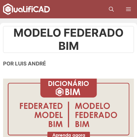
Pular
M
para
o
conteúdo
MODELO FEDERADO
BIM
POR
LUIS ANDRÉ