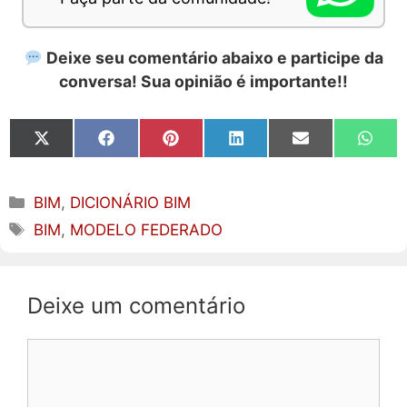
Deixe seu comentário abaixo e participe da
conversa! Sua opinião é importante!!
Share
Share
Share
Share
Share
Share
on
on
on
on
on
on
X
Facebook
Pinterest
LinkedIn
Email
What
(Twitter)
Categorias
BIM
,
DICIONÁRIO BIM
Tags
BIM
,
MODELO FEDERADO
Deixe um comentário
Comentário