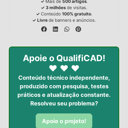
✓
Mais de
500 artigos
.
✓
3 milhões
de visitas.
✓
Conteúdo
100% gratuito
.
✓
Livre
de banners e anúncios.
Apoie o QualifiCAD!
♥
♥
♥
Conteúdo técnico independente,
produzido com pesquisa, testes
práticos
e atualização constante.
Resolveu seu problema?
Apoie o projeto!