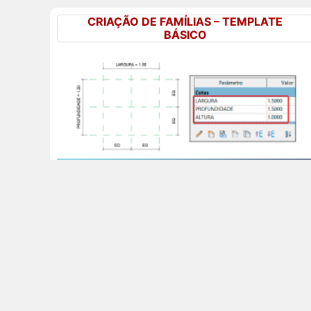
CRIAÇÃO DE FAMÍLIAS – TEMPLATE
BÁSICO
Aprenda a criar famílias no Revit utilizando um
template básico com parâmetros de largura,
profundidade e altura!
FAMÍLIAS COM ALÇAS DE MANIPULAÇÃO