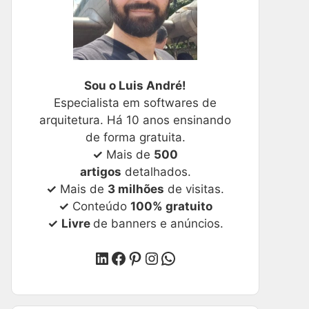
Sou o Luis André!
Especialista em softwares de
arquitetura. Há 10 anos ensinando
de forma gratuita.
✓
Mais de
500
artigos
detalhados.
✓
Mais de
3 milhões
de visitas.
✓
Conteúdo
100% gratuito
✓
Livre
de banners e anúncios.
LinkedIn
Facebook
Pinterest
Instagram
WhatsApp