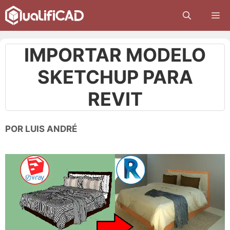
Pular
M
para
o
conteúdo
IMPORTAR MODELO
SKETCHUP PARA
REVIT
POR
LUIS ANDRÉ