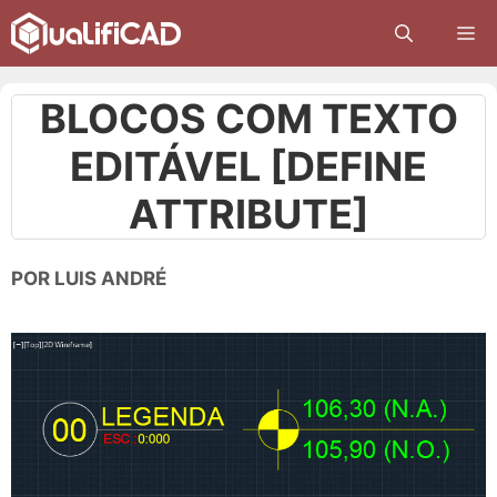
Pular
M
para
o
conteúdo
BLOCOS COM TEXTO
EDITÁVEL [DEFINE
ATTRIBUTE]
POR
LUIS ANDRÉ