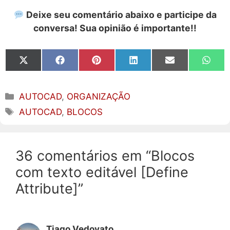
Deixe seu comentário abaixo e participe da
conversa! Sua opinião é importante!!
Share
Share
Share
Share
Share
Share
on
on
on
on
on
on
X
Facebook
Pinterest
LinkedIn
Email
What
(Twitter)
Categorias
AUTOCAD
,
ORGANIZAÇÃO
Tags
AUTOCAD
,
BLOCOS
36 comentários em “Blocos
com texto editável [Define
Attribute]”
Tiago Vedovato